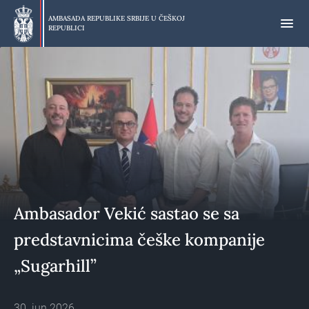
Preskoči
na
AMBASADA REPUBLIKE SRBIJE U
ČEŠKOJ
REPUBLICI
glavni
deo
Ambasador Vekić sastao se sa
predstavnicima češke kompanije
„Sugarhill”
30. jun 2026.