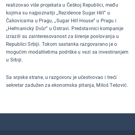
realizovao više projekata u Češkoj Republici, među
kojima su najpoznatiji „Rezidence Sugar Hill” u
Čakovicama u Pragu, „Sugar Hill House” u Pragu i
„Heřmanický Dvůr” u Ostravi. Predstavnici kompanije
izrazili su zainteresovanost za širenje poslovanja u
Republici Srbiji. Tokom sastanka razgovarano je o
mogućim modalitetima podrške u vezi sa investiranjem
u Srbiji.
Sa srpske strane, u razgovoru je učestvovao i treći
sekretar zadužen za ekonomska pitanja, Miloš Tešović.