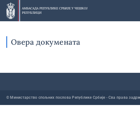
Прескочи
на
АМБАСАДА РЕПУБЛИКЕ СРБИЈЕ У
ЧЕШКОЈ
РЕПУБЛИЦИ
главни
део
Овера докумената
© Министарство спољних послова Републике Србије - Сва права задр